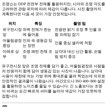
조명쇼는 DDP 전면부 전체를 활용하지만, 시야와 조명 각도를
고려하면 관람 위치에 따라 체감이 다릅니다. 사진 촬영까지
계획한다면 다음 세 곳이 가장 안정적입니다.
위치
특징
촬영 팁
유구전시장
외벽 전체가 한눈
전광판 밝기 조정 후 인물 포
앞
에 들어옴
함 프레임 잡기
어울림광장
인파 속 생동감 있
인물 중심 셀카에 적합
중앙
는 장면
미래로 상
조명 패턴 전체 조
삼각대 대신 난간 활용, 손떨
부
망
림 방지 중요
유구전시장 앞은 조명 전체를 담기 좋고, 어울림광장은 사람들
의 반응까지 함께 담아 생동감 있는 사진이 나옵니다. 삼각대
사용이 제한돼 저는 가방 위에 휴대폰을 올려 찍었는데 의외로
안정적인 결과물이 나왔습니다. 야간모드나 ISO 400~800 설정
을 활용하면 노이즈를 줄일 수 있습니다. 긴 노출보다는 조명
이 바뀌는 순간 빠르게 셔터를 눌러야 색감이 가장 또렷하게
잡힙니다.