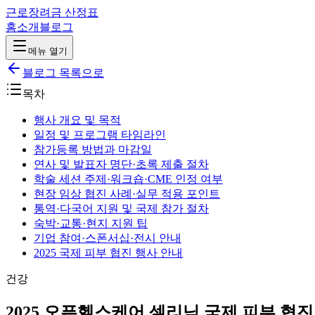
근로장려금 산정표
홈
소개
블로그
메뉴 열기
블로그 목록으로
목차
행사 개요 및 목적
일정 및 프로그램 타임라인
참가등록 방법과 마감일
연사 및 발표자 명단·초록 제출 절차
학술 세션 주제·워크숍·CME 인정 여부
현장 임상 협진 사례·실무 적용 포인트
통역·다국어 지원 및 국제 참가 절차
숙박·교통·현지 지원 팁
기업 참여·스폰서십·전시 안내
2025 국제 피부 협진 행사 안내
건강
2025 오픈헬스케어 셀리닉 국제 피부 협진