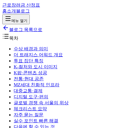
근로장려금 산정표
홈
소개
블로그
메뉴 열기
블로그 목록으로
목차
수상 배경과 의미
더 트래지스 어워드 개요
투표 집단 특징
K-컬처와 도시 이미지
K팝·콘텐츠 성공
전통·현대 공존
MZ세대 친화적 인프라
대중교통·결제
디지털 도구·편의
글로벌 경쟁 속 서울의 위상
체크리스트 요약
자주 묻는 질문
실수 포인트 빠른 해결
다음에 할 수 있는 것