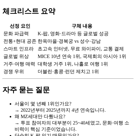
체크리스트 요약
선정 요인
구체 내용
문화 파급력
K-팝, 영화·드라마 등 글로벌 성공
전통+현대 공존
한옥마을·경복궁 vs 성수·강남
스마트 인프라
초고속 인터넷, 무료 와이파이, 교통 결제
글로벌 위상
MICE 10년 연속 1위, 국제회의 아시아 1위
거주·여행 매력
대학생 거주 1위, 나홀로 여행 1위
경쟁 우위
더블린·홍콩·런던 제치고 1위
자주 묻는 질문
서울이 몇 년째 1위인가요?
→ 2022년부터 2025년까지 4년 연속입니다.
왜 MZ세대만 다뤘나요?
→ 투표 참여자의 대부분이 25~40세였고, 문화·여행 소
비력이 핵심 기준이었습니다.
단순히 K-팝 인기 때문인가요?