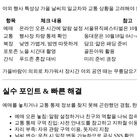
야외 행사 특성상 가을 날씨의 일교차와 교통 상황을 고려해야 
항목
체크 내용
참고
예매
온라인 오픈 시간에 알람 설정
서울뮤직페스티벌은 10월2
교통
행사장 차량 통제 확인
동대문은 10월18일 0시~
복장
낮엔 가볍게, 밤엔 따뜻하게
담요·얇은 패딩 준비
포토존
노을 시간대 촬영
골든아워 활용
간식
푸드존 혼잡 대비
미리 준비 권장
가을바람이 의외로 차가워서 장시간 야외 공연 때는 무릎담요가
실수 포인트 & 빠른 해결
예매를 놓치거나 교통 통제 정보를 찾지 못해 곤란했던 경험, 한
예매 오픈 놓침: 알람 설정하거나 친구와 역할을 나눠 접
교통 통제 구역 진입: 사전 안내도를 참고하고 지하철 이
자리 부족: 자유 관람 구역 이용, 돗자리 지참
날씨 변수: 우천 시 일정 변동 가능하므로 공식 SNS 확인