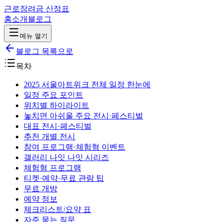
근로장려금 산정표
홈
소개
블로그
메뉴 열기
블로그 목록으로
목차
2025 서울아트위크 전체 일정 한눈에
일정 주요 포인트
위치별 하이라이트
놓치면 아쉬울 주요 전시·페스티벌
대표 전시·페스티벌
추천 개별 전시
참여 프로그램·체험형 이벤트
갤러리 나잇 나잇 시리즈
체험형 프로그램
티켓·예약·무료 관람 팁
무료 개방
예약 정보
체크리스트/요약 표
자주 묻는 질문