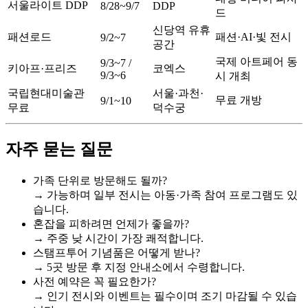
서울라이트 DDP
8/28~9/7
DDP
드
신당역 유휴
패션로드
패션·AI·빛 전시
9/2~7
공간
국제 아트페어 동
9/3~7 /
키아프·프리즈
코엑스
9/3~6
시 개최
국립현대미술관
서울·과천·
무료 개방
9/1~10
무료
덕수궁
자주 묻는 질문
가족 단위로 방문해도 될까?
→ 가능하며 일부 전시는 아동·가족 참여 프로그램도 있
습니다.
혼잡을 피하려면 언제가 좋을까?
→ 주중 낮 시간이 가장 쾌적합니다.
스탬프투어 기념품은 어떻게 받나?
→ 5곳 방문 후 지정 안내소에서 수령합니다.
사전 예약은 꼭 필요한가?
→ 인기 전시와 이벤트는 필수이며 조기 마감될 수 있습