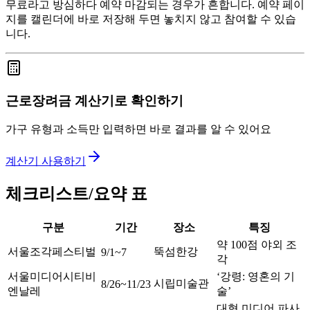
무료라고 방심하다 예약 마감되는 경우가 흔합니다. 예약 페이
지를 캘린더에 바로 저장해 두면 놓치지 않고 참여할 수 있습
니다.
근로장려금 계산기로 확인하기
가구 유형과 소득만 입력하면 바로 결과를 알 수 있어요
계산기 사용하기
체크리스트/요약 표
구분
기간
장소
특징
약 100점 야외 조
서울조각페스티벌
뚝섬한강
9/1~7
각
서울미디어시티비
‘강령: 영혼의 기
시립미술관
8/26~11/23
엔날레
술’
대형 미디어 파사