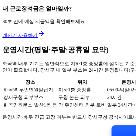
내 근로장려금은 얼마일까?
30초 만에 예상 지급액을 확인해보세요
계산기 사용하기
운영시간(평일·주말·공휴일 요약)
화곡역 내부 기기는 일반적으로 지하1층 중앙홀에 설치된 기준으로
인이 필요합니다. 강서구 내 일부 부스는 24시간 운영됩니다(구청
장소
위치
운영시
화곡역 무인민원발급기
지하1층 중앙홀
05:00-익일02
강서구청 외부부스
구청 본관 외부
24시간
화곡민원분소·발산1동 등
각 주민센터 외부·로비
일부 24시간 
운영시간·휴무·긴급 고장 여부는 반드시 강서구청 공식사이트나