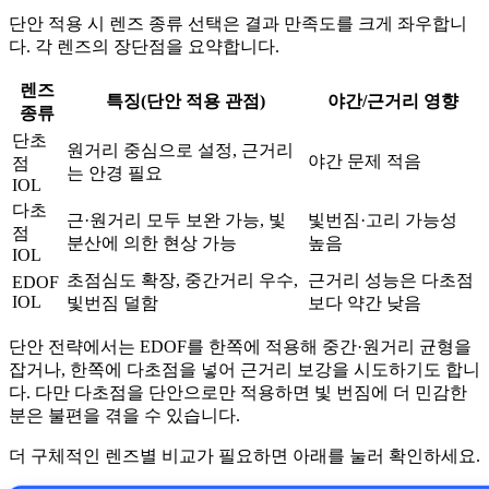
단안 적용 시 렌즈 종류 선택은 결과 만족도를 크게 좌우합니
다. 각 렌즈의 장단점을 요약합니다.
렌즈
특징(단안 적용 관점)
야간/근거리 영향
종류
단초
원거리 중심으로 설정, 근거리
야간 문제 적음
점
는 안경 필요
IOL
다초
근·원거리 모두 보완 가능, 빛
빛번짐·고리 가능성
점
분산에 의한 현상 가능
높음
IOL
초점심도 확장, 중간거리 우수,
근거리 성능은 다초점
EDOF
IOL
빛번짐 덜함
보다 약간 낮음
단안 전략에서는 EDOF를 한쪽에 적용해 중간·원거리 균형을
잡거나, 한쪽에 다초점을 넣어 근거리 보강을 시도하기도 합니
다. 다만 다초점을 단안으로만 적용하면 빛 번짐에 더 민감한
분은 불편을 겪을 수 있습니다.
더 구체적인 렌즈별 비교가 필요하면 아래를 눌러 확인하세요.