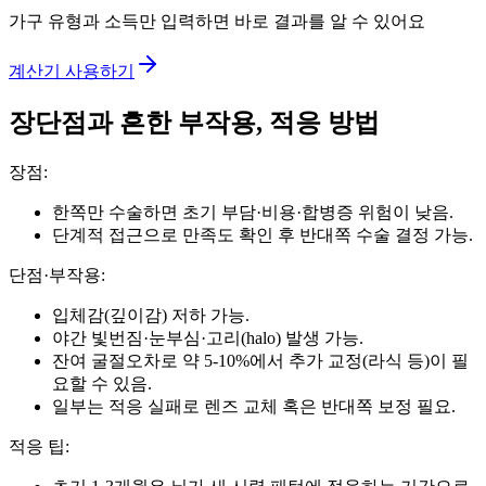
가구 유형과 소득만 입력하면 바로 결과를 알 수 있어요
계산기 사용하기
장단점과 흔한 부작용, 적응 방법
장점:
한쪽만 수술하면 초기 부담·비용·합병증 위험이 낮음.
단계적 접근으로 만족도 확인 후 반대쪽 수술 결정 가능.
단점·부작용:
입체감(깊이감) 저하 가능.
야간 빛번짐·눈부심·고리(halo) 발생 가능.
잔여 굴절오차로 약 5-10%에서 추가 교정(라식 등)이 필
요할 수 있음.
일부는 적응 실패로 렌즈 교체 혹은 반대쪽 보정 필요.
적응 팁: