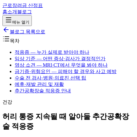
근로장려금 산정표
홈
소개
블로그
메뉴 열기
블로그 목록으로
목차
적응증 — 누가 실제로 받아야 하나
임상 기준 — 어떤 증상·검사가 결정적인가
영상 소견 — MRI·CT에서 무엇을 봐야 하나
금기증·위험요인 — 피해야 할 경우와 사고 예방
수술 전 검사·병원·의료진 선택 팁
예후·재발 관리 및 재활
추간공확장술 적응증 안내
건강
허리 통증 지속될 때 알아둘 추간공확장
술 적응증