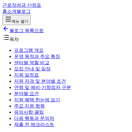
근로장려금 산정표
홈
소개
블로그
메뉴 열기
블로그 목록으로
목차
프로그램 개요
운영 목적과 주요 특징
센터별 역할 비교
모집 안내 및 일정
지원 일정표
지원 자격 및 분야별 조건
연령 및 예비·기창업자 구분
분야별 요건
지원 혜택 한눈에 보기
주요 지원 항목
유의사항·꿀팁
다음 행동과 문의처
제출 전 체크리스트