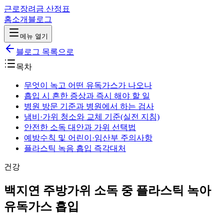
근로장려금 산정표
홈
소개
블로그
메뉴 열기
블로그 목록으로
목차
무엇이 녹고 어떤 유독가스가 나오나
흡입 시 흔한 증상과 즉시 해야 할 일
병원 방문 기준과 병원에서 하는 검사
냄비·가위 청소와 교체 기준(실전 지침)
안전한 소독 대안과 가위 선택법
예방수칙 및 어린이·임산부 주의사항
플라스틱 녹음 흡입 즉각대처
건강
백지연 주방가위 소독 중 플라스틱 녹아
유독가스 흡입