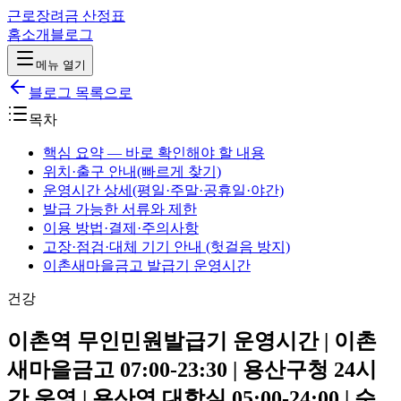
근로장려금 산정표
홈
소개
블로그
메뉴 열기
블로그 목록으로
목차
핵심 요약 — 바로 확인해야 할 내용
위치·출구 안내(빠르게 찾기)
운영시간 상세(평일·주말·공휴일·야간)
발급 가능한 서류와 제한
이용 방법·결제·주의사항
고장·점검·대체 기기 안내 (헛걸음 방지)
이촌새마을금고 발급기 운영시간
건강
이촌역 무인민원발급기 운영시간 | 이촌
새마을금고 07:00-23:30 | 용산구청 24시
간 운영 | 용산역 대합실 05:00-24:00 | 순