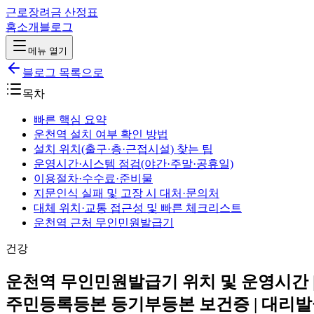
근로장려금 산정표
홈
소개
블로그
메뉴 열기
블로그 목록으로
목차
빠른 핵심 요약
운천역 설치 여부 확인 방법
설치 위치(출구·층·근접시설) 찾는 팁
운영시간·시스템 점검(야간·주말·공휴일)
이용절차·수수료·준비물
지문인식 실패 및 고장 시 대처·문의처
대체 위치·교통 접근성 및 빠른 체크리스트
운천역 근처 무인민원발급기
건강
운천역 무인민원발급기 위치 및 운영시간 |
주민등록등본 등기부등본 보건증 | 대리발급