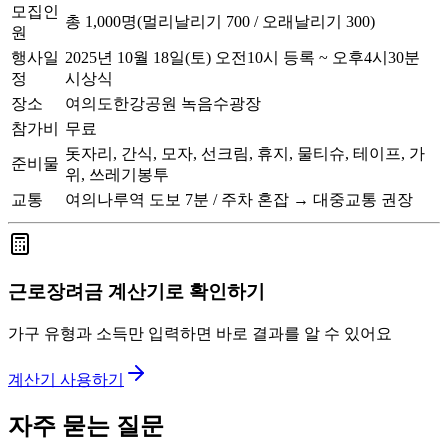
모집인
총 1,000명(멀리날리기 700 / 오래날리기 300)
원
행사일
2025년 10월 18일(토) 오전10시 등록 ~ 오후4시30분
정
시상식
장소
여의도한강공원 녹음수광장
참가비
무료
돗자리, 간식, 모자, 선크림, 휴지, 물티슈, 테이프, 가
준비물
위, 쓰레기봉투
교통
여의나루역 도보 7분 / 주차 혼잡 → 대중교통 권장
근로장려금 계산기로 확인하기
가구 유형과 소득만 입력하면 바로 결과를 알 수 있어요
계산기 사용하기
자주 묻는 질문