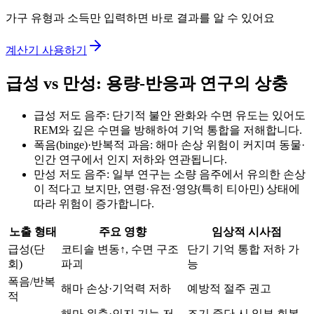
가구 유형과 소득만 입력하면 바로 결과를 알 수 있어요
계산기 사용하기
급성 vs 만성: 용량-반응과 연구의 상충
급성 저도 음주: 단기적 불안 완화와 수면 유도는 있어도
REM와 깊은 수면을 방해하여 기억 통합을 저해합니다.
폭음(binge)·반복적 과음: 해마 손상 위험이 커지며 동물·
인간 연구에서 인지 저하와 연관됩니다.
만성 저도 음주: 일부 연구는 소량 음주에서 유의한 손상
이 적다고 보지만, 연령·유전·영양(특히 티아민) 상태에
따라 위험이 증가합니다.
노출 형태
주요 영향
임상적 시사점
급성(단
코티솔 변동↑, 수면 구조
단기 기억 통합 저하 가
회)
파괴
능
폭음/반복
해마 손상·기억력 저하
예방적 절주 권고
적
해마 위축·인지 기능 저
조기 중단 시 일부 회복