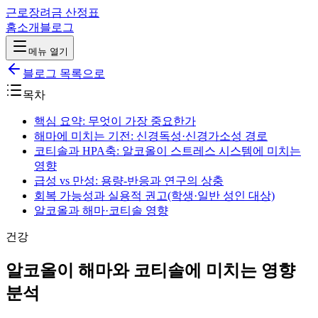
근로장려금 산정표
홈
소개
블로그
메뉴 열기
블로그 목록으로
목차
핵심 요약: 무엇이 가장 중요한가
해마에 미치는 기전: 신경독성·신경가소성 경로
코티솔과 HPA축: 알코올이 스트레스 시스템에 미치는
영향
급성 vs 만성: 용량-반응과 연구의 상충
회복 가능성과 실용적 권고(학생·일반 성인 대상)
알코올과 해마·코티솔 영향
건강
알코올이 해마와 코티솔에 미치는 영향
분석