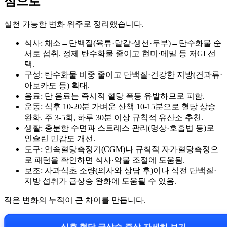
심으로
실천 가능한 변화 위주로 정리했습니다.
식사: 채소→단백질(육류·달걀·생선·두부)→탄수화물 순
서로 섭취. 정제 탄수화물 줄이고 현미·메밀 등 저GI 선
택.
구성: 탄수화물 비중 줄이고 단백질·건강한 지방(견과류·
아보카도 등) 확대.
음료: 단 음료는 즉시적 혈당 폭등 유발하므로 피함.
운동: 식후 10-20분 가벼운 산책 10-15분으로 혈당 상승
완화. 주 3-5회, 하루 30분 이상 규칙적 유산소 추천.
생활: 충분한 수면과 스트레스 관리(명상·호흡법 등)로
인슐린 민감도 개선.
도구: 연속혈당측정기(CGM)나 규칙적 자가혈당측정으
로 패턴을 확인하면 식사·약물 조절에 도움됨.
보조: 사과식초 소량(의사와 상담 후)이나 식전 단백질·
지방 섭취가 급상승 완화에 도움될 수 있음.
작은 변화의 누적이 큰 차이를 만듭니다.