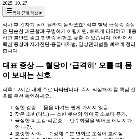
2025. 10. 27.
목차 (
7
개 섹션)
▾
식사 후 갑자기 몸이 달라져 놀라셨죠? 식후 혈당 급상승 증상
은 단순한 피곤함과 구별하기 어렵지만, 빠르게 파악하고 대응
하면 불안도 줄고 합병증 위험도 낮출 수 있습니다. 아래에서
핵심 증상과 자가진단·응급대처법, 일상관리법을 빠르게 정리
합니다.
대표 증상 — 혈당이 ‘급격히’ 오를 때 몸
이 보내는 신호
식후 1-2시간 내에 주로 나타납니다. 즉시 의심해야 할 핵심 신
호를 우선 확인하세요.
심한 갈증 — 물을 마셔도 쉽게 가시지 않음.
잦은 소변(다뇨) — 소변 횟수와 양이 평소보다 증가.
극심한 피로감·식곤증 — 탄수화물을 먹어도 에너지가
안 나감.
흐릿한 시야 — 수정체 수분 변화로 초점이 흐려짐.