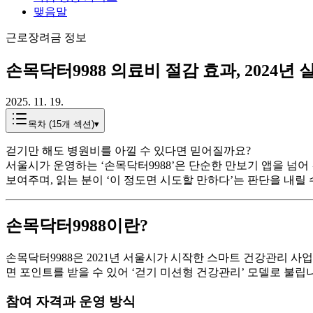
맺음말
근로장려금 정보
손목닥터9988 의료비 절감 효과, 2024
2025. 11. 19.
목차 (
15
개 섹션)
▾
걷기만 해도 병원비를 아낄 수 있다면 믿어질까요?
서울시가 운영하는 ‘손목닥터9988’은 단순한 만보기 앱을 넘
보여주며, 읽는 분이 ‘이 정도면 시도할 만하다’는 판단을 내릴
손목닥터9988이란?
손목닥터9988은 2021년 서울시가 시작한 스마트 건강관리 사
면 포인트를 받을 수 있어 ‘걷기 미션형 건강관리’ 모델로 불
참여 자격과 운영 방식