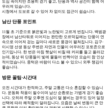
도심 속이지만 조용히 걷기 좋고, 단풍과 역사 공간이 함께 어
우러져 있습니다.
시청에서 도보로 갈 수 있어 차 없이도 접근이 쉽습니다.
남산 단풍 포인트
11월 초 기준으로 붉은빛과 노란빛이 고르게 번집니다. 백범광
장에서 남산타워로 이어지는 완만한 오르막길에는 단풍이 연
속으로 이어져 걷는 길마다 새로운 풍경이 펼쳐집니다. 김구·
이시영 선생 동상 주변은 자연과 인물이 어우러진 포토존으로
인기입니다. 한 번은 아침 햇살이 비칠 때 커피를 들고 올라갔
는데, 동상 뒤 단풍들이 빛에 물들어 반짝이던 모습이 참 인상
적이었습니다. 중턱은 바람이 다소 불 수 있으니 외투 챙김이
좋습니다.
방문 꿀팁·시간대
오전 시간대가 한적하고, 주말 교통은 다소 혼잡할 수 있습니
다. 운동화 착용이 필수이며 남산 순환로는 가볍게 걷기 좋습
니다. 오히려 주말 오후엔 도심이 덜 붐비는 경우도 있어 일정
선택에 따라 쾌적함이 달라집니다. 요즘은 날씨 변동이 큰 만
큼 풍향을 미리 확인하면 더 편하게 산책할 수 있습니다.