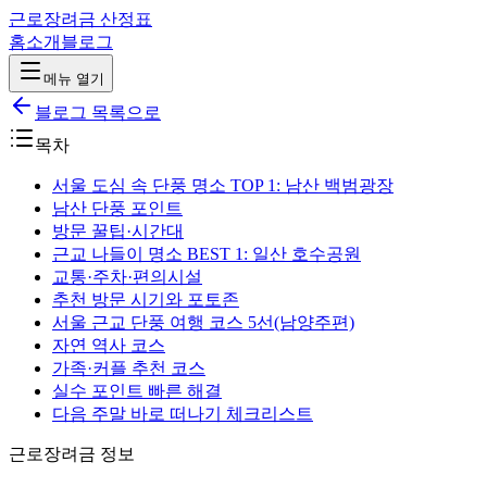
근로장려금 산정표
홈
소개
블로그
메뉴 열기
블로그 목록으로
목차
서울 도심 속 단풍 명소 TOP 1: 남산 백범광장
남산 단풍 포인트
방문 꿀팁·시간대
근교 나들이 명소 BEST 1: 일산 호수공원
교통·주차·편의시설
추천 방문 시기와 포토존
서울 근교 단풍 여행 코스 5선(남양주편)
자연 역사 코스
가족·커플 추천 코스
실수 포인트 빠른 해결
다음 주말 바로 떠나기 체크리스트
근로장려금 정보