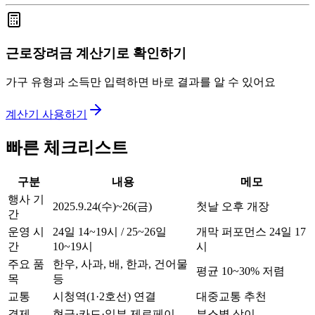
근로장려금 계산기로 확인하기
가구 유형과 소득만 입력하면 바로 결과를 알 수 있어요
계산기 사용하기
빠른 체크리스트
구분
내용
메모
행사 기
2025.9.24(수)~26(금)
첫날 오후 개장
간
운영 시
24일 14~19시 / 25~26일
개막 퍼포먼스 24일 17
간
10~19시
시
주요 품
한우, 사과, 배, 한과, 건어물
평균 10~30% 저렴
목
등
교통
시청역(1·2호선) 연결
대중교통 추천
결제
현금·카드·일부 제로페이
부스별 상이