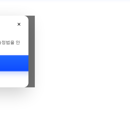
×
측정법을 안
요?