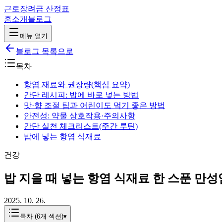
근로장려금 산정표
홈
소개
블로그
메뉴 열기
블로그 목록으로
목차
항염 재료와 권장량(핵심 요약)
간단 레시피: 밥에 바로 넣는 방법
맛·향 조절 팁과 어린이도 먹기 좋은 방법
안전성: 약물 상호작용·주의사항
간단 실천 체크리스트(주간 루틴)
밥에 넣는 항염 식재료
건강
밥 지을 때 넣는 항염 식재료 한 스푼 만
2025. 10. 26.
목차 (
6
개 섹션)
▾