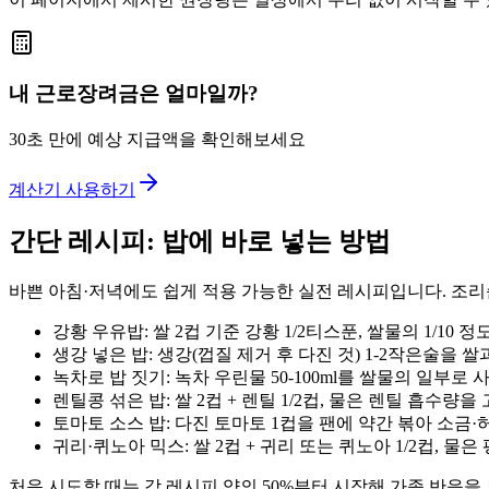
내 근로장려금은 얼마일까?
30초 만에 예상 지급액을 확인해보세요
계산기 사용하기
간단 레시피: 밥에 바로 넣는 방법
바쁜 아침·저녁에도 쉽게 적용 가능한 실전 레시피입니다. 조리
강황 우유밥: 쌀 2컵 기준 강황 1/2티스푼, 쌀물의 1/10
생강 넣은 밥: 생강(껍질 제거 후 다진 것) 1-2작은술을 쌀
녹차로 밥 짓기: 녹차 우린물 50-100ml를 쌀물의 일부로
렌틸콩 섞은 밥: 쌀 2컵 + 렌틸 1/2컵, 물은 렌틸 흡수량
토마토 소스 밥: 다진 토마토 1컵을 팬에 약간 볶아 소금·허
귀리·퀴노아 믹스: 쌀 2컵 + 귀리 또는 퀴노아 1/2컵, 물은
처음 시도할 때는 각 레시피 양의 50%부터 시작해 가족 반응을