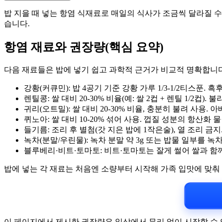
밥 지을 때 넣는 항염 식재료로 매일의 식사가 조금씩 달라질 수
습니다.
항염 재료와 권장량(핵심 요약)
다음 재료들은 밥에 넣기 쉽고 과학적 근거가 비교적 명확합니다
강황(커큐민): 밥 4공기 기준 강황 가루 1/3-1/2티스푼.
렌틸콩: 쌀 대비 20-30% 비율(예: 쌀 2컵 + 렌틸 1/2컵)
귀리(오트밀): 쌀 대비 20-30% 비율, 충분히 불려 사용
퀴노아: 쌀 대비 10-20% 섞어 사용. 껍질 성분의 항산화 물
들기름: 조리 후 별첨(갓 지은 밥에 1작은술), 열 조리 금지
녹차(분말/우린물): 녹차 분말 약 3g 또는 밥물 일부를 녹차로
블루베리·비트·토마토: 비트·토마토는 잘게 썰어 쌀과 함께
밥에 넣는 각 재료는 처음엔 소량부터 시작해 가족 입맛에 맞춰 
이 페이지에서 제시한 권장량은 일상에서 무리 없이 시작할 수 