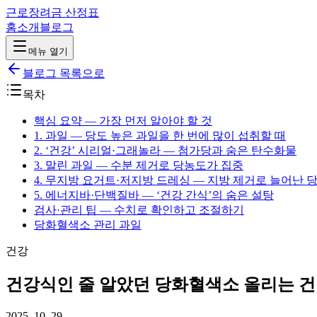
근로장려금 산정표
홈
소개
블로그
메뉴 열기
블로그 목록으로
목차
핵심 요약 — 가장 먼저 알아야 할 것
1. 과일 — 당도 높은 과일을 한 번에 많이 섭취할 때
2. ‘건강’ 시리얼·그래놀라 — 첨가당과 숨은 탄수화물
3. 말린 과일 — 수분 제거로 당농도가 집중
4. 무지방 요거트·저지방 드레싱 — 지방 제거로 늘어난 
5. 에너지바·단백질바 — ‘건강 간식’의 숨은 설탕
검사·관리 팁 — 수치로 확인하고 조절하기
당화혈색소 관리 과일
건강
건강식인 줄 알았던 당화혈색소 올리는 건
2025. 10. 29.