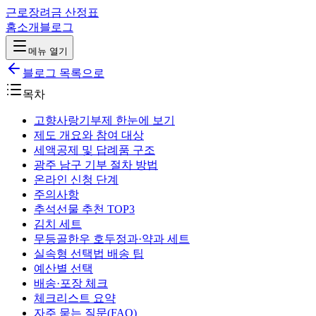
근로장려금 산정표
홈
소개
블로그
메뉴 열기
블로그 목록으로
목차
고향사랑기부제 한눈에 보기
제도 개요와 참여 대상
세액공제 및 답례품 구조
광주 남구 기부 절차 방법
온라인 신청 단계
주의사항
추석선물 추천 TOP3
김치 세트
무등골한우 호두정과·약과 세트
실속형 선택법 배송 팁
예산별 선택
배송·포장 체크
체크리스트 요약
자주 묻는 질문(FAQ)