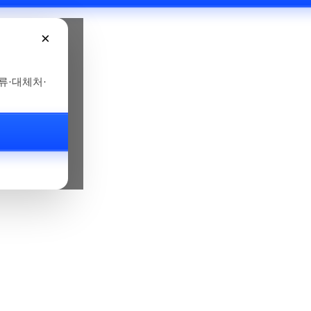
×
서류·대체처·