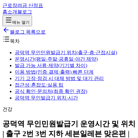
근로장려금 산정표
홈
소개
블로그
메뉴 열기
블로그 목록으로
목차
공덕역 무인민원발급기 위치(출구·층·근접시설)
운영시간(평일·주말·공휴일·야간 제약)
발급 가능 서류·제약(기기별 차이)
이용 방법(인증·결제·출력) 빠른 단계
기기 고장·점검 시 대체 방법 및 대기 관리
접근성·혼잡도·실용 팁
공식 확인·문의처(최종 확인 권장)
공덕역 무인발급기 위치·시간
건강
공덕역 무인민원발급기 운영시간 및 위치
| 출구 2번 3번 지하 세븐일레븐 맞은편 |