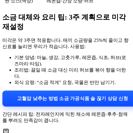
짠 소스(액상)
레몬즙·간장 소량·허브
소금 대체와 요리 팁: 3주 계획으로 미각
재설정
미각은 약 3주면 적응합니다. 매끼 소금량을 25%씩 줄이고 향
신료를 늘리면 무리가 적습니다. 사용법:
기본 양념: 마늘, 생강, 고춧가루, 레몬즙, 식초, 허브(로
즈마리·타임).
조리법: 끓일 때 소금 대신 미리 허브를 볶아 향을 더한
다.
외식 요령: “소금 적게” 요청, 국물은 반만 남기기.
고혈압 낮추는 방법 소금 가공식품 술 끊기 상담 신청
간단 레시피 팁: 전자레인지에 익힌 채소에 레몬즙·후추·참깨
를 뿌려도 만족감이 큽니다.