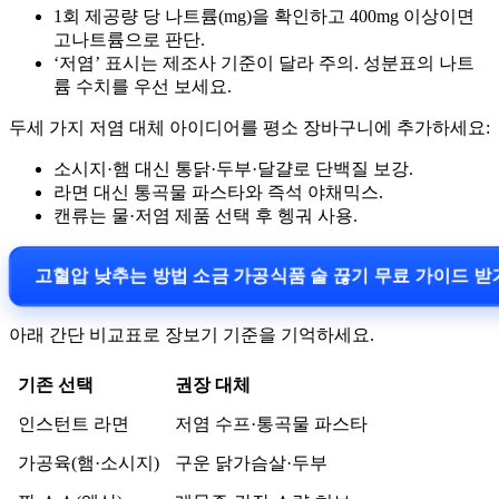
1회 제공량 당 나트륨(mg)을 확인하고 400mg 이상이면
고나트륨으로 판단.
‘저염’ 표시는 제조사 기준이 달라 주의. 성분표의 나트
륨 수치를 우선 보세요.
두세 가지 저염 대체 아이디어를 평소 장바구니에 추가하세요:
소시지·햄 대신 통닭·두부·달걀로 단백질 보강.
라면 대신 통곡물 파스타와 즉석 야채믹스.
캔류는 물·저염 제품 선택 후 헹궈 사용.
고혈압 낮추는 방법 소금 가공식품 술 끊기 무료 가이드 
아래 간단 비교표로 장보기 기준을 기억하세요.
기존 선택
권장 대체
인스턴트 라면
저염 수프·통곡물 파스타
가공육(햄·소시지)
구운 닭가슴살·두부