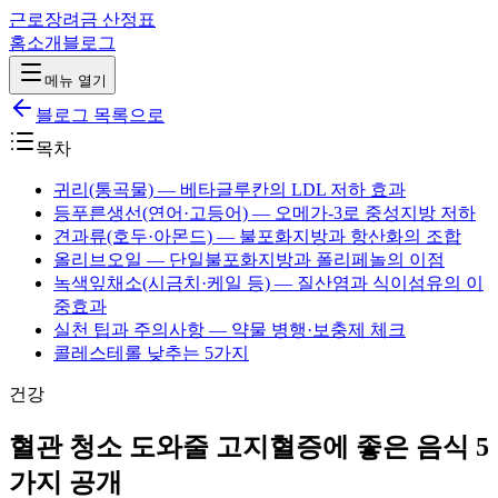
근로장려금 산정표
홈
소개
블로그
메뉴 열기
블로그 목록으로
목차
귀리(통곡물) — 베타글루칸의 LDL 저하 효과
등푸른생선(연어·고등어) — 오메가-3로 중성지방 저하
견과류(호두·아몬드) — 불포화지방과 항산화의 조합
올리브오일 — 단일불포화지방과 폴리페놀의 이점
녹색잎채소(시금치·케일 등) — 질산염과 식이섬유의 이
중효과
실천 팁과 주의사항 — 약물 병행·보충제 체크
콜레스테롤 낮추는 5가지
건강
혈관 청소 도와줄 고지혈증에 좋은 음식 5
가지 공개