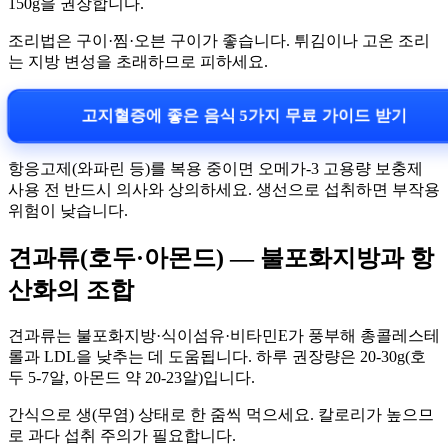
150g을 권장합니다.
조리법은 구이·찜·오븐 구이가 좋습니다. 튀김이나 고온 조리
는 지방 변성을 초래하므로 피하세요.
고지혈증에 좋은 음식 5가지 무료 가이드 받기
항응고제(와파린 등)를 복용 중이면 오메가-3 고용량 보충제
사용 전 반드시 의사와 상의하세요. 생선으로 섭취하면 부작용
위험이 낮습니다.
견과류(호두·아몬드) — 불포화지방과 항
산화의 조합
견과류는 불포화지방·식이섬유·비타민E가 풍부해 총콜레스테
롤과 LDL을 낮추는 데 도움됩니다. 하루 권장량은 20-30g(호
두 5-7알, 아몬드 약 20-23알)입니다.
간식으로 생(무염) 상태로 한 줌씩 먹으세요. 칼로리가 높으므
로 과다 섭취 주의가 필요합니다.