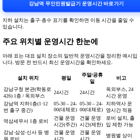
강남역 무인민원발급기 운영시간 바로가기
지하 설치는 출구·층수 표기를 확인하면 이동 시간을 줄일 수
있습니다.
주요 위치별 운영시간 한눈에
아래 표는 대표 설치 장소의 일반적 운영시간을 정리한 예시입
니다. 방문 전 반드시 최신 운영시간을 확인하세요.
주말/공휴
설치 위치
평일
비고
일
강남구청 본관(학동로
옥외부스, 24
24시간
24시간
426) 1층 / 옥외부스
시간 운영
강남역 지하1층(1·12
05-30 – 24-
05-30 – 24-
지하역사 운
00(대체로)
00(대체로)
번 출구 중간)
영시간 적용
건물 운영
건물 운영
로비 설치, 출
역삼세무서 1층 로비
시간(주간)
시간(제한)
입 제한 가능
강남·삼성·신사 등 병
건물 운영
건물 운영
병원별 상이
원 로비
시간
시간