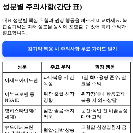
성분별 주의사항(간단 표)
대표 성분별 핵심 위험과 권장 행동을 빠르게 비교하세요. 복
합감기약은 여러 성분을 동시에 포함할 수 있어 특히 주의가
필요합니다.
감기약 복용 시 주의사항 무료 가이드 받기
성분
주요 우려
권장 행동
과다복용 시 간
1일 최대용량 준수, 알
아세트아미노펜
독성
코올 주의
위장 출혈·신장
위장장애나 항응고제
이부프로펜 등
NSAID
영향
복용 시 의사상담
항히스타민제(1
심한 졸음·어지
운전·작업 전 비졸음성
세대)
러움
대안 고려
슈도에페드린
고혈압·심장질환자 금
혈압·심박 상승