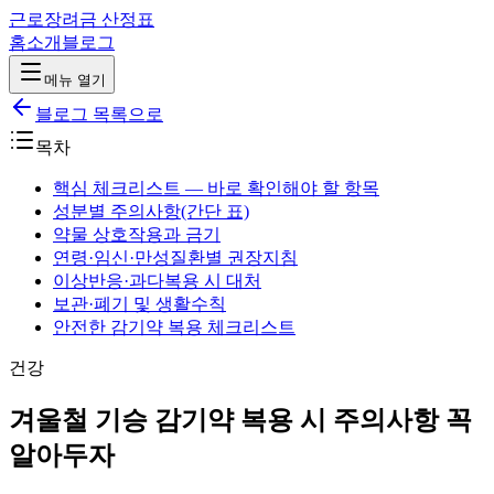
근로장려금 산정표
홈
소개
블로그
메뉴 열기
블로그 목록으로
목차
핵심 체크리스트 — 바로 확인해야 할 항목
성분별 주의사항(간단 표)
약물 상호작용과 금기
연령·임신·만성질환별 권장지침
이상반응·과다복용 시 대처
보관·폐기 및 생활수칙
안전한 감기약 복용 체크리스트
건강
겨울철 기승 감기약 복용 시 주의사항 꼭
알아두자