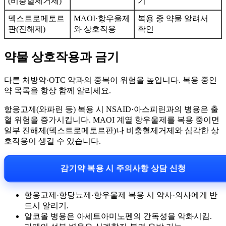
(비충혈제거제)
기
덱스트로메토르
MAOI·항우울제
복용 중 약물 알려서
판(진해제)
와 상호작용
확인
약물 상호작용과 금기
다른 처방약·OTC 약과의 중복이 위험을 높입니다. 복용 중인
약 목록을 항상 함께 알리세요.
항응고제(와파린 등) 복용 시 NSAID·아스피린과의 병용은 출
혈 위험을 증가시킵니다. MAOI 계열 항우울제를 복용 중이면
일부 진해제(덱스트로메토르판)나 비충혈제거제와 심각한 상
호작용이 생길 수 있습니다.
감기약 복용 시 주의사항 상담 신청
항응고제·항당뇨제·항우울제 복용 시 약사·의사에게 반
드시 알리기.
알코올 병용은 아세트아미노펜의 간독성을 악화시킴.