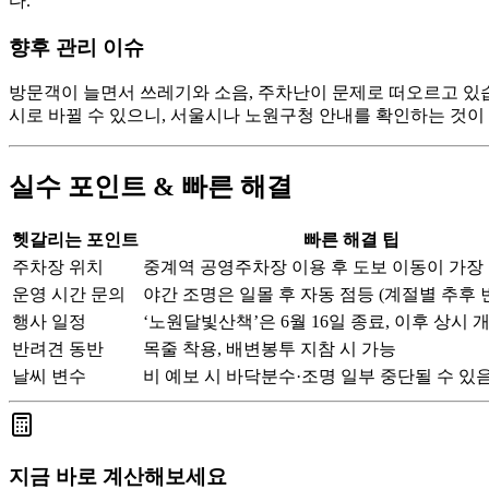
다.
향후 관리 이슈
방문객이 늘면서 쓰레기와 소음, 주차난이 문제로 떠오르고 있습
시로 바뀔 수 있으니, 서울시나 노원구청 안내를 확인하는 것이
실수 포인트 & 빠른 해결
헷갈리는 포인트
빠른 해결 팁
주차장 위치
중계역 공영주차장 이용 후 도보 이동이 가장
운영 시간 문의
야간 조명은 일몰 후 자동 점등 (계절별 추후 
행사 일정
‘노원달빛산책’은 6월 16일 종료, 이후 상시 
반려견 동반
목줄 착용, 배변봉투 지참 시 가능
날씨 변수
비 예보 시 바닥분수·조명 일부 중단될 수 있
지금 바로 계산해보세요