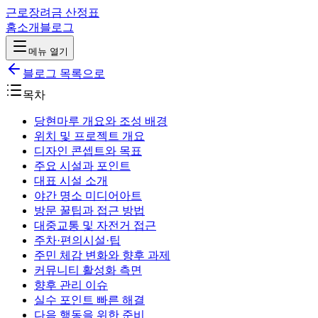
근로장려금 산정표
홈
소개
블로그
메뉴 열기
블로그 목록으로
목차
당현마루 개요와 조성 배경
위치 및 프로젝트 개요
디자인 콘셉트와 목표
주요 시설과 포인트
대표 시설 소개
야간 명소 미디어아트
방문 꿀팁과 접근 방법
대중교통 및 자전거 접근
주차·편의시설·팁
주민 체감 변화와 향후 과제
커뮤니티 활성화 측면
향후 관리 이슈
실수 포인트 빠른 해결
다음 행동을 위한 준비