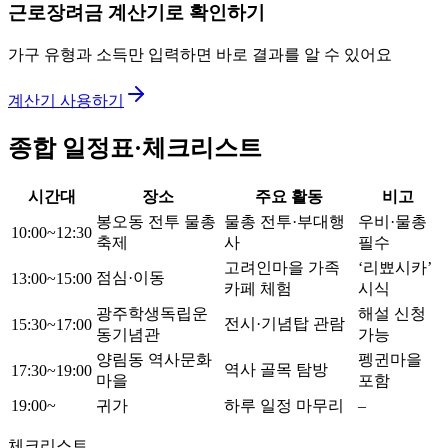
근로장려금 계산기로 확인하기
가구 유형과 소득만 입력하면 바로 결과를 알 수 있어요
계산기 사용하기
종합 일정표·체크리스트
시간대
장소
주요 활동
비고
봉오동 전투 물총
물총 전투·부대행
우비·물총
10:00~12:30
축제
사
필수
고려인마을 가족
‘리뾰시카’
점심·이동
13:00~15:00
카페 체험
시식
광주학생독립운
해설 신청
전시·기념탑 관람
15:30~17:00
동기념관
가능
양림동 역사문화
펭귄마을
역사 골목 탐방
17:30~19:00
마을
포함
19:00~
귀가
하루 일정 마무리
–
체크리스트