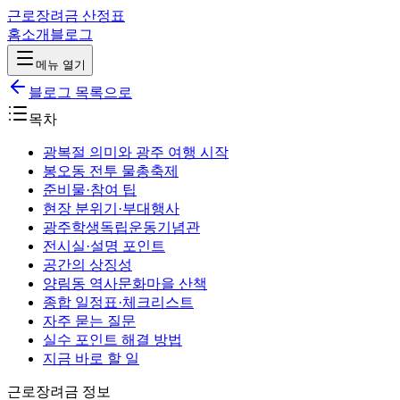
근로장려금 산정표
홈
소개
블로그
메뉴 열기
블로그 목록으로
목차
광복절 의미와 광주 여행 시작
봉오동 전투 물총축제
준비물·참여 팁
현장 분위기·부대행사
광주학생독립운동기념관
전시실·설명 포인트
공간의 상징성
양림동 역사문화마을 산책
종합 일정표·체크리스트
자주 묻는 질문
실수 포인트 해결 방법
지금 바로 할 일
근로장려금 정보